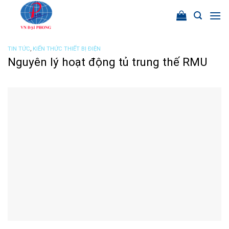
Chuyển
đến
nội
dung
TIN TỨC
,
KIẾN THỨC THIẾT BỊ ĐIỆN
Nguyên lý hoạt động tủ trung thế RMU