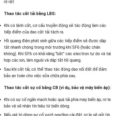
rõ rệt:
Thao tác cắt tải bằng LBS:
Khi có lệnh cắt, cơ cấu truyền động sẽ tác động làm các
tiếp điểm của dao cắt tải tách ra.
Hồ quang điện phát sinh giữa các tiếp điểm sẽ được dập
tắt nhanh chóng trong môi trường khí SF6 (hoặc chân
không). Khí SF6 có khả năng “bắt” các electron tự do và tái
hợp các ion, làm nguội và dập tắt hồ quang.
Sau khi cắt tải, có thể thao tác đóng dao nối đất để đảm
bảo an toàn cho việc sửa chữa phía sau.
Thao tác cắt sự cố bằng CB (ví dụ, bảo vệ máy biến áp):
Khi có sự cố ngắn mạch hoặc quá tải phía máy biến áp, rơ le
bảo vệ sẽ nhận tín hiệu từ biến dòng.
Nếu giá trị dòng sự cố vượt ngưỡng cài đặt, rơ le sẽ gửi tín