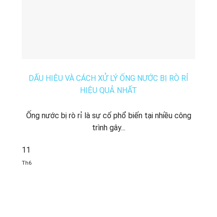
DẤU HIỆU VÀ CÁCH XỬ LÝ ỐNG NƯỚC BỊ RÒ RỈ
HIỆU QUẢ NHẤT
Ống nước bị rò rỉ là sự cố phổ biến tại nhiều công
trình gây...
11
Th6