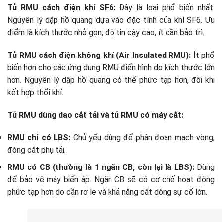
Tủ RMU cách điện khí SF6:
Đây là loại phổ biến nhất.
Nguyên lý dập hồ quang dựa vào đặc tính của khí SF6. Ưu
điểm là kích thước nhỏ gọn, độ tin cậy cao, ít cần bảo trì.
Tủ RMU cách điện không khí (Air Insulated RMU):
Ít phổ
biến hơn cho các ứng dụng RMU điển hình do kích thước lớn
hơn. Nguyên lý dập hồ quang có thể phức tạp hơn, đôi khi
kết hợp thổi khí.
Tủ RMU dùng dao cắt tải và tủ RMU có máy cắt:
RMU chỉ có LBS:
Chủ yếu dùng để phân đoạn mạch vòng,
đóng cắt phụ tải.
RMU có CB (thường là 1 ngăn CB, còn lại là LBS):
Dùng
để bảo vệ máy biến áp. Ngăn CB sẽ có cơ chế hoạt động
phức tạp hơn do cần rơ le và khả năng cắt dòng sự cố lớn.