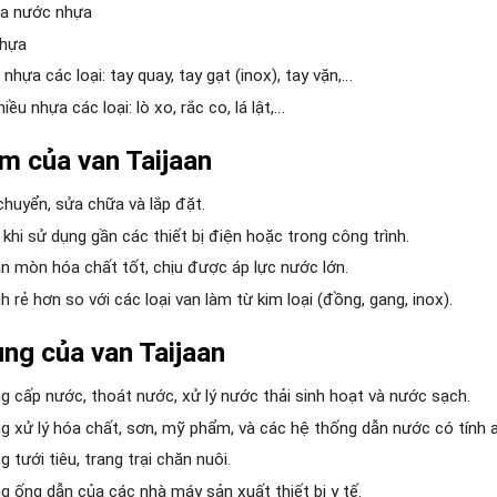
a nước nhựa
nhựa
nhựa các loại: tay quay, tay gạt (inox), tay vặn,…
iều nhựa các loại: lò xo, rắc co, lá lật,…
m của van Taijaan
chuyển, sửa chữa và lắp đặt.
khi sử dụng gần các thiết bị điện hoặc trong công trình.
n mòn hóa chất tốt, chịu được áp lực nước lớn.
h rẻ hơn so với các loại van làm từ kim loại (đồng, gang, inox).
ng của van Taijaan
g cấp nước, thoát nước, xử lý nước thải sinh hoạt và nước sạch.
g xử lý hóa chất, sơn, mỹ phẩm, và các hệ thống dẫn nước có tính a
 tưới tiêu, trang trại chăn nuôi.
 ống dẫn của các nhà máy sản xuất thiết bị y tế.