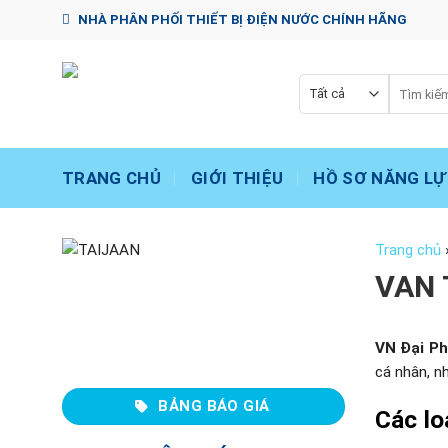
Chuyển
NHÀ PHÂN PHỐI THIẾT BỊ ĐIỆN NƯỚC CHÍNH HÃNG
đến
nội
dung
Tìm
kiếm:
TRANG CHỦ
GIỚI THIỆU
HỒ SƠ NĂNG LỰ
Trang chủ
VAN 
VN Đại P
cá nhân, n
BẢNG BÁO GIÁ
Các lo