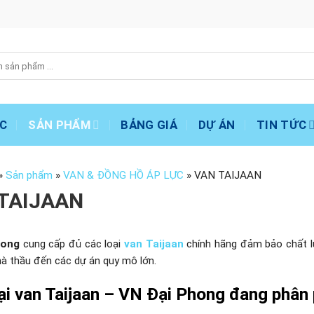
C
SẢN PHẨM
BẢNG GIÁ
DỰ ÁN
TIN TỨC
»
Sản phẩm
»
VAN & ĐỒNG HỒ ÁP LỰC
»
VAN TAIJAAN
TAIJAAN
hong
cung cấp đủ các loại
van Taijaan
chính hãng đảm bảo chất lư
hà thầu đến các dự án quy mô lớn.
ại van Taijaan – VN Đại Phong đang phân 