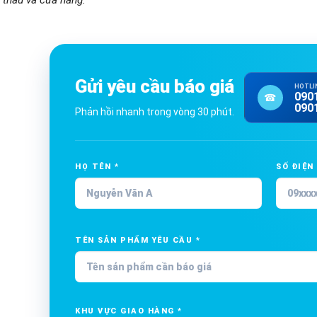
Gửi yêu cầu báo giá
HOTLIN
090
☎
090
Phản hồi nhanh trong vòng 30 phút.
HỌ TÊN *
SỐ ĐIỆN
TÊN SẢN PHẨM YÊU CẦU *
KHU VỰC GIAO HÀNG *