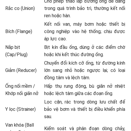
Cho phép tháo lắp đường ống dễ dàng
Rắc co (Union)
trong quá trình bảo trì, thường kết nối
ren hoặc hàn.
Kết nối van, máy bơm hoặc thiết bị
Bích (Flange)
công nghiệp vào hệ thống; chịu được
áp lực cao.
Nắp bịt
Bịt kín đầu ống, dùng ở các điểm chờ
(Cap/Plug)
hoặc khi kết thúc đường ống.
Chuyển đổi kích cỡ ống, từ đường kính
Giảm (Reducer)
lớn sang nhỏ hoặc ngược lại; có loại
đồng tâm và lệch tâm.
Ống nối mềm /
Hấp thụ rung động, bù giãn nở nhiệt
Khớp nối giãn nở
hoặc lệch tâm giữa các đoạn ống.
Lọc cặn, rác trong dòng lưu chất để
Y lọc (Strainer)
bảo vệ bơm và thiết bị điều khiển phía
sau.
Van khóa (Ball
Kiểm soát và phân đoạn dòng chảy,