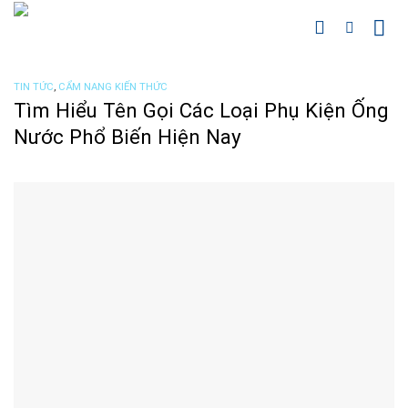
Chuyển
đến
nội
dung
TIN TỨC
,
CẨM NANG KIẾN THỨC
Tìm Hiểu Tên Gọi Các Loại Phụ Kiện Ống
Nước Phổ Biến Hiện Nay