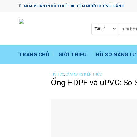
Chuyển
NHÀ PHÂN PHỐI THIẾT BỊ ĐIỆN NƯỚC CHÍNH HÃNG
đến
nội
dung
Tìm
kiếm:
TRANG CHỦ
GIỚI THIỆU
HỒ SƠ NĂNG LỰ
TIN TỨC
,
CẨM NANG KIẾN THỨC
Ống HDPE và uPVC: So S