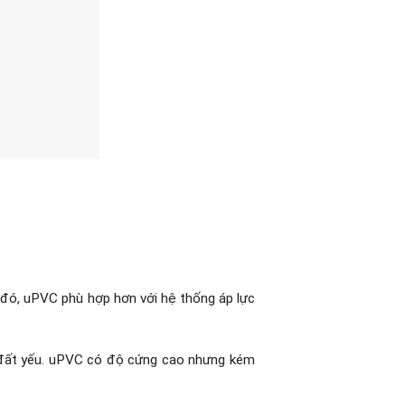
i đó, uPVC phù hợp hơn với hệ thống áp lực
c đất yếu. uPVC có độ cứng cao nhưng kém