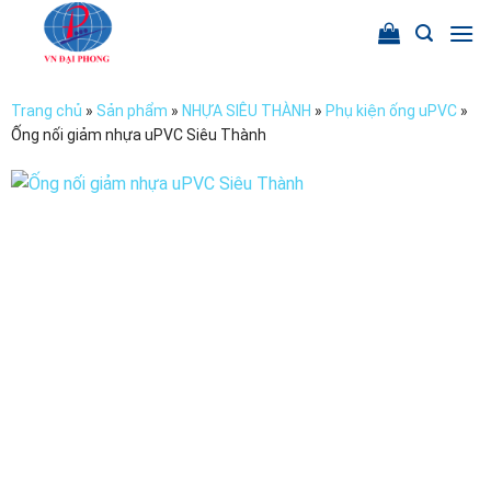
Chuyển
đến
nội
dung
Trang chủ
»
Sản phẩm
»
NHỰA SIÊU THÀNH
»
Phụ kiện ống uPVC
»
Ống nối giảm nhựa uPVC Siêu Thành