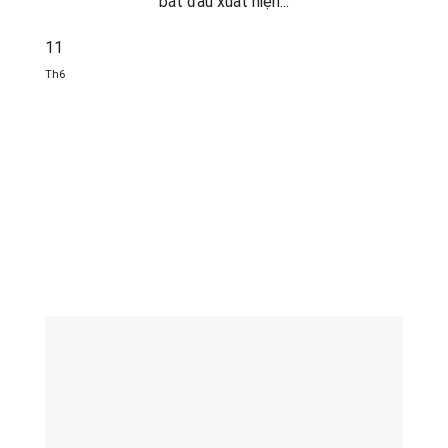
bắt đầu xuất hiện...
11
Th6