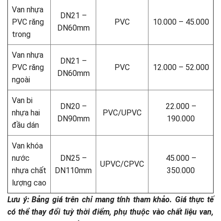
Van nhựa
DN21 –
PVC răng
PVC
10.000 – 45.000
DN60mm
trong
Van nhựa
DN21 –
PVC răng
PVC
12.000 – 52.000
DN60mm
ngoài
Van bi
DN20 –
22.000 –
nhựa hai
PVC/UPVC
DN90mm
190.000
đầu dán
Van khóa
nước
DN25 –
45.000 –
UPVC/CPVC
nhựa chất
DN110mm
350.000
lượng cao
Lưu ý: Bảng giá trên chỉ mang tính tham khảo. Giá thực tế
có thể thay đổi tuỳ thời điểm, phụ thuộc vào chất liệu van,