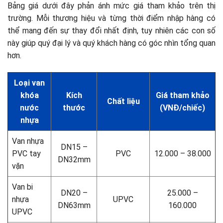
Bảng giá dưới đây phản ánh mức giá tham khảo trên thị
trường. Mỗi thương hiệu và từng thời điểm nhập hàng có
thể mang đến sự thay đổi nhất định, tuy nhiên các con số
này giúp quý đại lý và quý khách hàng có góc nhìn tổng quan
hơn.
Loại van
khóa
Kích
Giá tham khảo
Chất liệu
nước
thước
(VNĐ/chiếc)
nhựa
Van nhựa
DN15 –
PVC tay
PVC
12.000 – 38.000
DN32mm
vặn
Van bi
DN20 –
25.000 –
nhựa
UPVC
DN63mm
160.000
UPVC