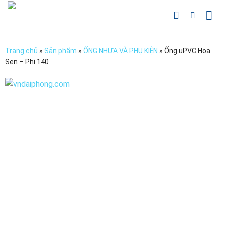
Chuyển
đến
nội
dung
Trang chủ
»
Sản phẩm
»
ỐNG NHỰA VÀ PHỤ KIỆN
»
Ống uPVC Hoa
Sen – Phi 140