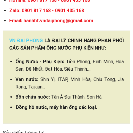
Hotline: 0901 817 168 - 0901 435 168
Zalo: 0901 817 168 - 0901 435 168
Email: hanhht.vndaiphong@gmail.com
VN ĐẠI PHONG
LÀ ĐẠI LÝ CHÍNH HÃNG PHÂN PHỐI
CÁC SẢN PHẨM ỐNG NƯỚC PHỤ KIỆN NHƯ:
Ống Nước - Phụ Kiện:
Tiền Phong, Bình Minh, Hoa
Sen, Đệ Nhất, Đạt Hòa, Siêu Thành,...
Van nước:
Shin Yi, ITAP, Minh Hòa, Chiu Tong, Jia
Rong, Taijaan...
Bồn chứa nước:
Tân Á Đại Thành, Sơn Hà.
Đồng hồ nước, máy hàn ống các loại.
Sản phẩm tương tự