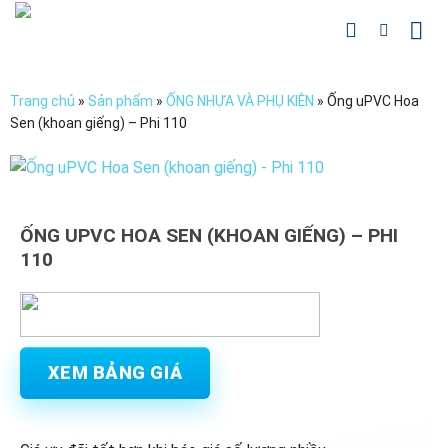
Chuyển
đến
nội
dung
Trang chủ
»
Sản phẩm
»
ỐNG NHỰA VÀ PHỤ KIỆN
»
Ống uPVC Hoa
Sen (khoan giếng) – Phi 110
ỐNG UPVC HOA SEN (KHOAN GIẾNG) – PHI
110
XEM BẢNG GIÁ