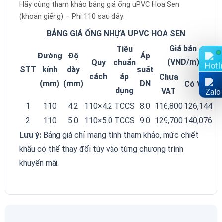
Hãy cùng tham khảo bảng giá ống uPVC Hoa Sen
(khoan giếng) – Phi 110 sau đây:
BẢNG GIÁ ỐNG NHỰA UPVC HOA SEN
Giá bán
Tiêu
Đường
Độ
Áp
(VND/m)
Quy
chuẩn
STT
kính
dày
suất
cách
áp
Chưa
(mm)
(mm)
DN
Có VAT
dụng
VAT
1
110
4.2
110×4.2
TCCS
8.0
116,800
126,144
2
110
5.0
110×5.0
TCCS
9.0
129,700
140,076
Lưu ý:
Bảng giá chỉ mang tính tham khảo, mức chiết
khấu có thể thay đổi tùy vào từng chương trình
khuyến mãi.