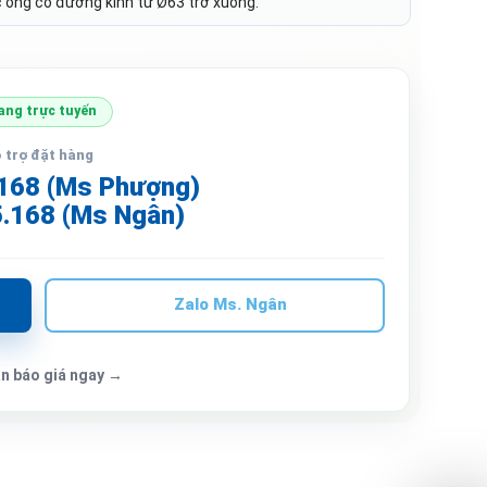
c ống có đường kính từ Ø63 trở xuống.
ang trực tuyến
 trợ đặt hàng
168 (Ms Phượng)
.168 (Ms Ngân)
Zalo Ms. Ngân
n báo giá ngay →