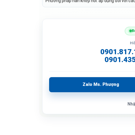
Phương pháp hàn khớp nối: áp dụng đối với cá
Đ
Hỗ
0901.817.
0901.435
Zalo Ms. Phượng
Nhậ