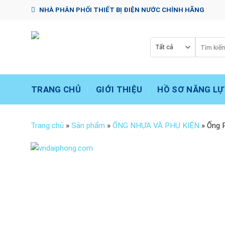
Chuyển
NHÀ PHÂN PHỐI THIẾT BỊ ĐIỆN NƯỚC CHÍNH HÃNG
đến
nội
dung
Tìm
kiếm:
TRANG CHỦ
GIỚI THIỆU
HỒ SƠ NĂNG LỰ
Trang chủ
»
Sản phẩm
»
ỐNG NHỰA VÀ PHỤ KIỆN
»
Ống 