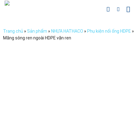
Chuyển
đến
nội
dung
Trang chủ
»
Sản phẩm
»
NHỰA HATHACO
»
Phụ kiện nối ống HDPE
»
Măng sông ren ngoài HDPE vặn ren