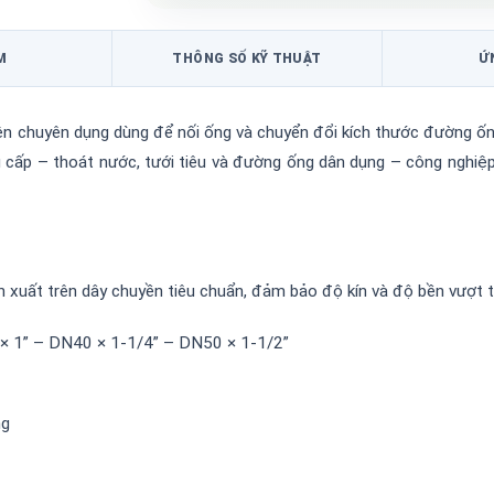
M
THÔNG SỐ KỸ THUẬT
Ứ
ện chuyên dụng dùng để nối ống và chuyển đổi kích thước đường ống,
g cấp – thoát nước, tưới tiêu và đường ống dân dụng – công nghiệ
xuất trên dây chuyền tiêu chuẩn, đảm bảo độ kín và độ bền vượt tr
 1” – DN40 × 1-1/4” – DN50 × 1-1/2”
ng