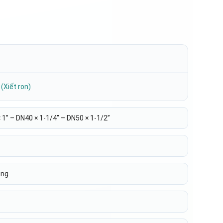
(Xiết ron)
 1” – DN40 × 1-1/4” – DN50 × 1-1/2”
ong