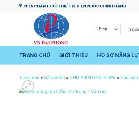
Chuyển
NHÀ PHÂN PHỐI THIẾT BỊ ĐIỆN NƯỚC CHÍNH HÃNG
đến
nội
dung
Tìm
kiếm:
TRANG CHỦ
GIỚI THIỆU
HỒ SƠ NĂNG LỰ
Trang chủ
»
Sản phẩm
»
PHỤ KIỆN ỐNG HDPE
»
Phụ kiện 