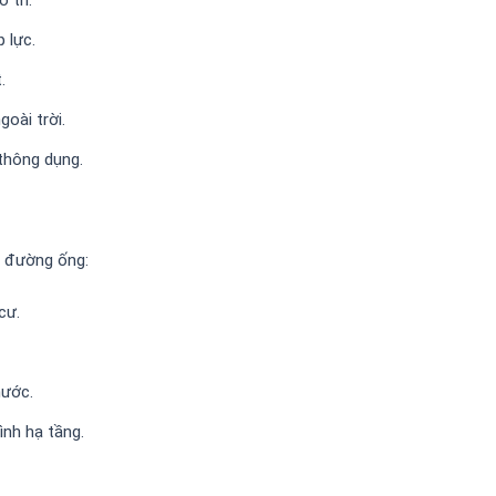
 lực.
.
oài trời.
 thông dụng.
g đường ống:
cư.
nước.
ình hạ tầng.