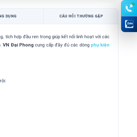
NG DỤNG
CÂU HỎI THƯỜNG GẶP
 tích hợp đầu ren trong giúp kết nối linh hoạt với các
p.
VN Đại Phong
cung cấp đầy đủ các dòng
phụ kiện
ội: