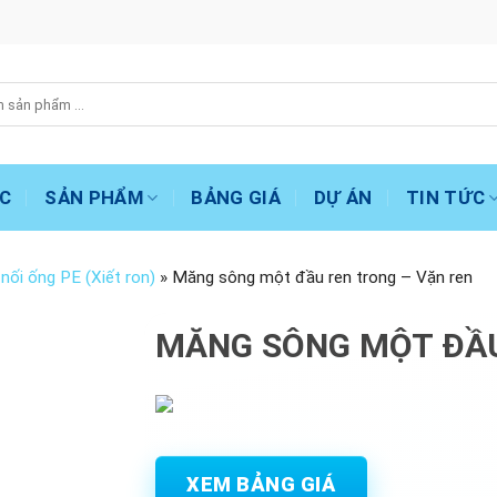
C
SẢN PHẨM
BẢNG GIÁ
DỰ ÁN
TIN TỨC
nối ống PE (Xiết ron)
»
Măng sông một đầu ren trong – Vặn ren
MĂNG SÔNG MỘT ĐẦU
XEM BẢNG GIÁ