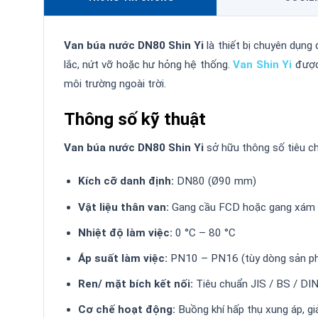
Van búa nước DN80 Shin Yi
là thiết bị chuyên dụn
lắc, nứt vỡ hoặc hư hỏng hệ thống.
Van Shin Yi
được 
môi trường ngoài trời.
Thông số kỹ thuật
Van búa nước DN80 Shin Yi
sở hữu thông số tiêu ch
Kích cỡ danh định:
DN80 (Ø90 mm)
Vật liệu thân van:
Gang cầu FCD hoặc gang xám 
Nhiệt độ làm việc:
0 °C – 80 °C
Áp suất làm việc:
PN10 – PN16 (tùy dòng sản p
Ren/ mặt bích kết nối:
Tiêu chuẩn JIS / BS / DI
Cơ chế hoạt động:
Buồng khí hấp thụ xung áp, gi