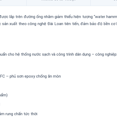
g được lắp trên đường ống nhằm giảm thiểu hiện tượng “water hamm
sản xuất theo công nghệ Đài Loan tiên tiến, đảm bảo độ bền cơ h
uẩn cho hệ thống nước sạch và công trình dân dụng – công nghiệp
FC – phủ sơn epoxy chống ăn mòn
hẩm)
N
ảm rung chấn tức thời