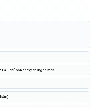
ám FC – phủ sơn epoxy chống ăn mòn
 phẩm)