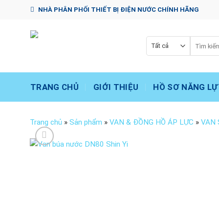
Chuyển
NHÀ PHÂN PHỐI THIẾT BỊ ĐIỆN NƯỚC CHÍNH HÃNG
đến
nội
dung
Tìm
kiếm:
TRANG CHỦ
GIỚI THIỆU
HỒ SƠ NĂNG LỰ
Trang chủ
»
Sản phẩm
»
VAN & ĐỒNG HỒ ÁP LỰC
»
VAN 