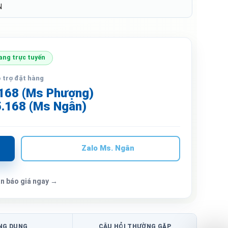
N
ang trực tuyến
 trợ đặt hàng
168 (Ms Phượng)
.168 (Ms Ngân)
Zalo Ms. Ngân
n báo giá ngay →
NG DỤNG
CÂU HỎI THƯỜNG GẶP