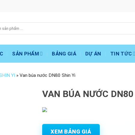
C
SẢN PHẨM
BẢNG GIÁ
DỰ ÁN
TIN TỨC
SHIN YI
»
Van búa nước DN80 Shin Yi
VAN BÚA NƯỚC DN80 
XEM BẢNG GIÁ