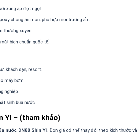
với xung áp đột ngột.
epoxy chống ăn mòn, phù hợp môi trường ẩm.
rì thường xuyên.
mặt bích chuẩn quốc tế.
ư, khách sạn, resort.
ho máy bơm.
g nghiệp.
át sinh búa nước.
n Yi – (tham khảo)
úa nước DN80 Shin Yi
. Đơn giá có thể thay đổi theo kích thước và 