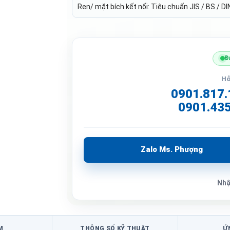
Ren/ mặt bích kết nối: Tiêu chuẩn JIS / BS / DI
Đ
Hỗ
0901.817.
0901.435
Zalo Ms. Phượng
Nhậ
M
THÔNG SỐ KỸ THUẬT
Ứ