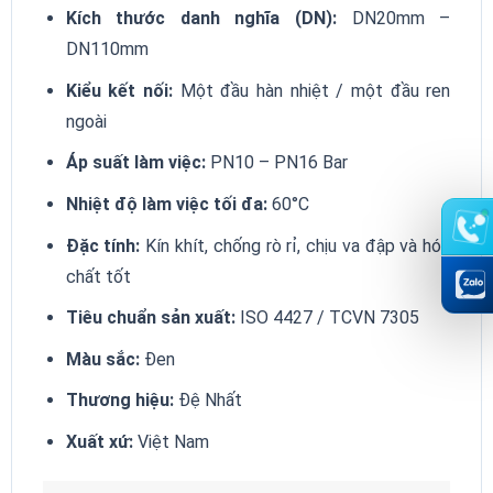
Kích thước danh nghĩa (DN):
DN20mm –
DN110mm
Kiểu kết nối:
Một đầu hàn nhiệt / một đầu ren
ngoài
Áp suất làm việc:
PN10 – PN16 Bar
Nhiệt độ làm việc tối đa:
60°C
Đặc tính:
Kín khít, chống rò rỉ, chịu va đập và hóa
chất tốt
Tiêu chuẩn sản xuất:
ISO 4427 / TCVN 7305
Màu sắc:
Đen
Thương hiệu:
Đệ Nhất
Xuất xứ:
Việt Nam