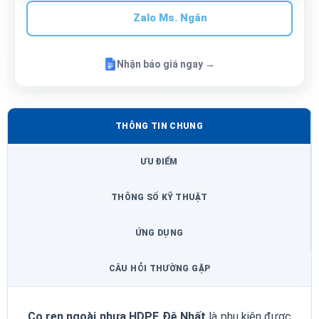
Zalo Ms. Ngân
Nhận báo giá ngay →
THÔNG TIN CHUNG
ƯU ĐIỂM
THÔNG SỐ KỸ THUẬT
ỨNG DỤNG
CÂU HỎI THƯỜNG GẶP
Co ren ngoài nhựa HDPE Đệ Nhất
là phụ kiện được